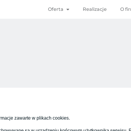
Oferta
Realizacje
O fi
rmacje zawarte w plikach cookies.
 przechowywane są w urządzeniu końcowym użytkownika serwisu.