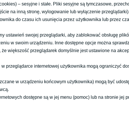
ookies) – sesyjne i stałe. Pliki sesyjne są tymczasowe, przech
ie na inną stronę, wylogowanie lub wyłączenie przeglądarki). 
ika do czasu ich usunięcia przez użytkownika lub przez czas
y ustawień swojej przeglądarki, aby zablokować obsługę plikó
zeniu w swoim urządzeniu. Inne dostępne opcje można sprawdz
ć, że większość przeglądarek domyślnie jest ustawione na akcep
ń w przeglądarce internetowej użytkownika mogą ograniczyć dos
mieszczane w urządzeniu końcowym użytkownika) mogą być udost
wcą.
ernetowych dostępne są w jej menu (pomoc) lub na stronie jej p