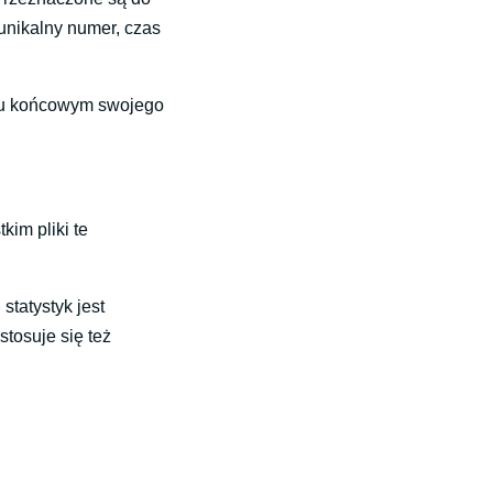
unikalny numer, czas
niu końcowym swojego
kim pliki te
tatystyk jest
tosuje się też