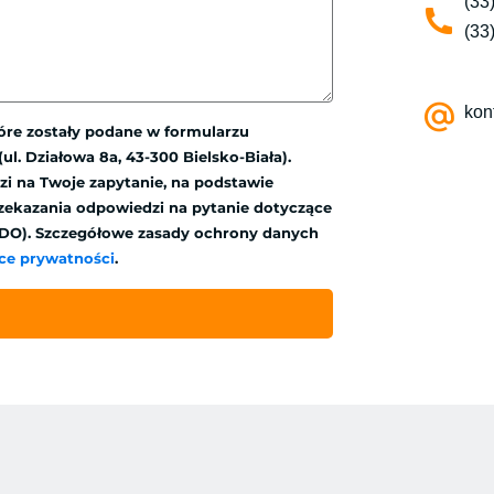
(33
(33
kon
óre zostały podane w formularzu
l. Działowa 8a, 43-300 Bielsko-Biała).
i na Twoje zapytanie, na podstawie
zekazania odpowiedzi na pytanie dotyczące
f RODO). Szczegółowe zasady ochrony danych
yce prywatności
.