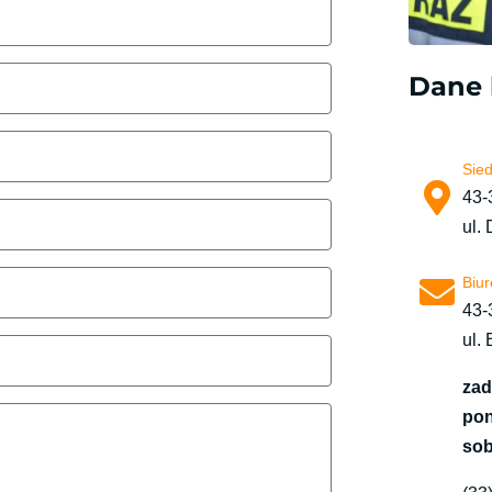
Dane 
Sied
43-
ul.
Biur
43-
ul.
zad
pon
sob