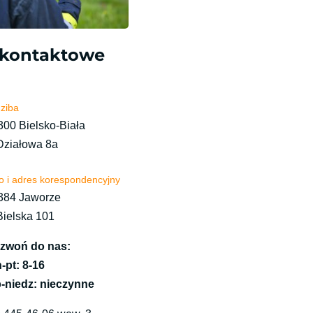
kontaktowe
ziba
300 Bielsko-Biała
 Działowa 8a​
o i adres korespondencyjny
384 Jaworze
 Bielska 101
zwoń do nas:
-pt: 8-16
-niedz: nieczynne