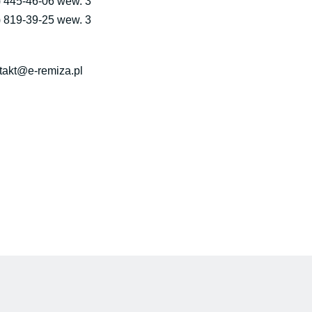
) 445-46-06 wew. 3
) 819-39-25 wew. 3
takt@e-remiza.pl​