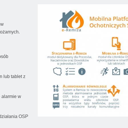
ów
ożarnych.
osób
 lub tablet z
 alarmie w
działania OSP