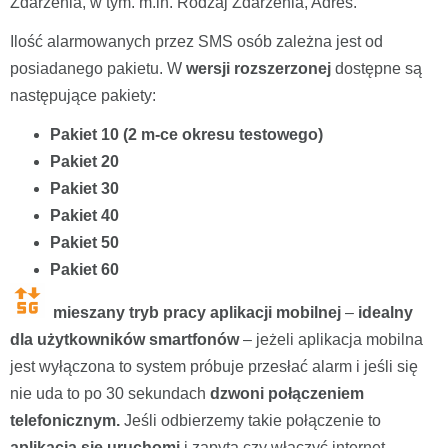
Zdarzenia, w tym. m.in. Rodzaj Zdarzenia, Adres.
Ilość alarmowanych przez SMS osób zależna jest od
posiadanego pakietu. W
wersji rozszerzonej
dostępne są
następujące pakiety:
Pakiet 10 (2 m-ce okresu testowego)
Pakiet 20
Pakiet 30
Pakiet 40
Pakiet 50
Pakiet 60
mieszany tryb pracy aplikacji mobilnej
–
idealny
dla użytkowników smartfonów
– jeżeli aplikacja mobilna
jest wyłączona to system próbuje przesłać alarm i jeśli się
nie uda to po 30 sekundach
dzwoni połączeniem
telefonicznym.
Jeśli odbierzemy takie połączenie to
aplikacja się uruchomi
i zapyta czy włączyć internet –