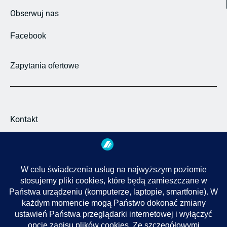
Obserwuj nas
Facebook
Zapytania ofertowe
Kontakt
43-300 Bielsko-Biała
ul. Działowa 8a
(33) 819-39-25
(33) 487-67-63
info@abakus.net.pl